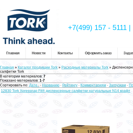
+7(499) 157 - 5111
Главная
Новости
Контакты
Оформить заказ
Задат
Главная
»
Каталог продукции Tork
»
Расходные материалы Tork
» Диспенсерн
салфетки Tork
В категории материалов
:
7
Показано материалов
:
1-7
Сортировать по
:
Дате
·
Названию
·
Рейтингу
·
Комментариям
·
Загрузкам
·
П
12830 Tork Xpressnap Fit® диспенсерные салфетки натуральные N14 крафт