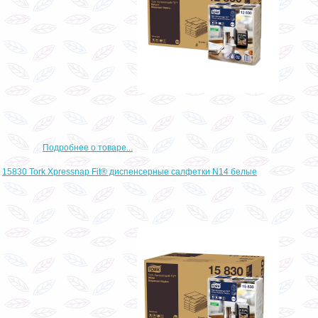
Подробнее о товаре...
15830 Tork Xpressnap Fit® диспенсерные салфетки N14 белые