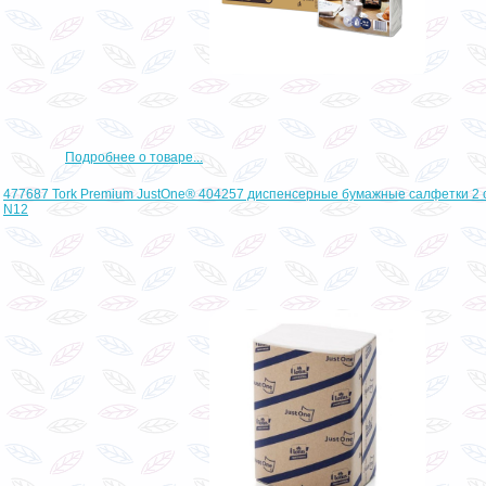
Подробнее о товаре...
477687 Tork Premium JustOne® 404257 диспенсерные бумажные салфетки 2 
N12