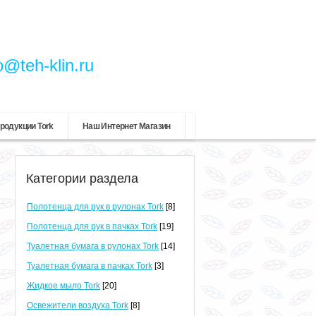
o@teh-klin.ru
родукции Tork
Наш Интернет Магазин
Категории раздела
Полотенца для рук в рулонах Tork
[8]
Полотенца для рук в пачках Tork
[19]
Туалетная бумага в рулонах Tork
[14]
Туалетная бумага в пачках Tork
[3]
Жидкое мыло Tork
[20]
Освежители воздуха Tork
[8]