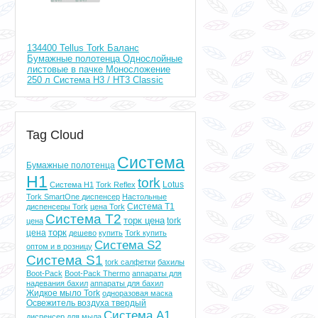
134400 Tellus Tork Баланс
Бумажные полотенца Однослойные
листовые в пачке Моносложение
250 л Система H3 / HT3 Classic
Tag Cloud
Система
Бумажные полотенца
H1
tork
Lotus
Система Н1
Tork Reflex
Tork SmartOne диспенсер
Настольные
Система T1
диспенсеры Tork
цена Tork
Система T2
торк цена
tork
цена
торк
цена
дешево
купить
Tork купить
Система S2
оптом и в розницу
Система S1
tork салфетки
бахилы
Boot-Pack
Boot-Pack Thermo
аппараты для
надевания бахил
аппараты для бахил
Жидкое мыло Tork
одноразовая маска
Освежитель воздуха твердый
Система A1
диспенсер для мыла