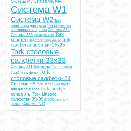
Система M4
Система M3
Система W1
Система W2
Tork
полотенца для кухни
Tork Kitchen Roll
сложенные салфетки
Система S34
Tork
Система S35
скатерть Tork
коастер
Tork
Подставка под чашку
салфетки цветные 25x25
Tork столовые
салфетки 33х33
Система S11
Tork крючок
Tork Premium
Tork
JustOne салфетки
столовые салфетки 24
Система H5
Tork Запасные части
Tork Linstyle
для диспенсеров
конверты
Tork Linstyle
салфетки 39х39
273002 торк
tork
Система N14
273002