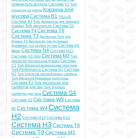
Освежитель воздуха
Система V1
Tork
Корзина для
покрытия на унитаз
мусора
Система B1
TELLUS
Система B3
Tork Держатель для твердого
Tork диспенсер
Система S3
освежит
Система T6
Система T4
Система Т3
Диспенсер Tork для
бумаги Т3
Диспенсер для рулонных
Система Н2
бумажных пол
skybox by neo
Система N4
мини
Система N12
Система M2
Система H3 mini
Tork
Система
Advanced протирочная бумага
C1
Tork Advanced медицинские простыни
Tork Performance
Система N1
Система
N2
Tork Universal диспенсерные салфетк
Tork Advanced бумажные полотенца
Система F1
Tork диспенсер для
салфеток для лиц
Tork Premium
Система S4
салфетки для лица
Система W3
Система А2
Система
Система
Система W4
B5
Н2
Система H13
Система H12
Система H3
Система T8
Система T9
Система M1