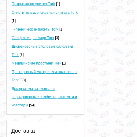
Покрытия на унитаз Tork
[1]
Очиститель для сиденья унитаза Tork
[1]
Гигиенические пакеты Tork
[1]
Салфетки для лица Tork
[3]
Диспенсерные столовые салфетки
Tork
[7]
Медицинские простыни Tork
[1]
Протирочный материал и полотенца
Tork
[38]
Декор стола: столовые и
сервировочные салфетки, скатерти и
коастеры
[54]
Доставка