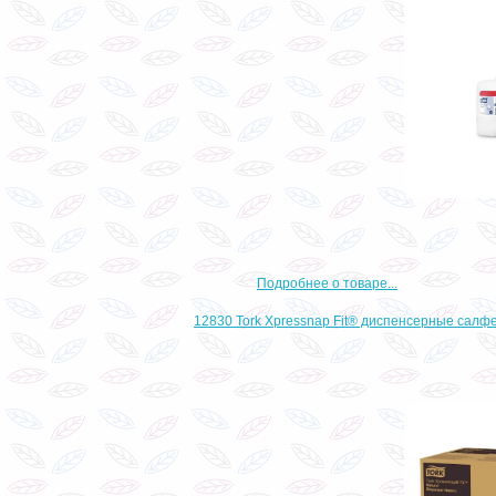
Подробнее о товаре...
12830 Tork Xpressnap Fit® диспенсерные салф