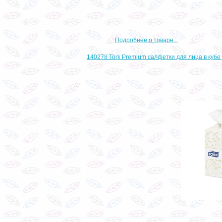
Подробнее о товаре...
140278 Tork Premium салфетки для лица в кубе