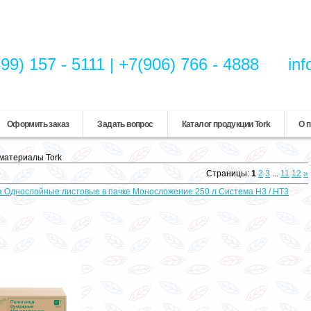
99) 157 - 5111 | +7(906) 766 - 4888
inf
Оформить заказ
Задать вопрос
Каталог продукции Tork
О п
материалы Tork
Страницы
:
1
2
3
...
11
12
»
а Однослойные листовые в пачке Моносложение 250 л Система H3 / HT3