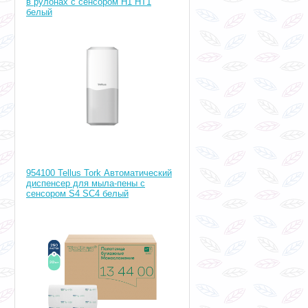
в рулонах с сенсором H1 HT1
белый
954100 Tellus Tork Автоматический
диспенсер для мыла-пены с
сенсором S4 SC4 белый