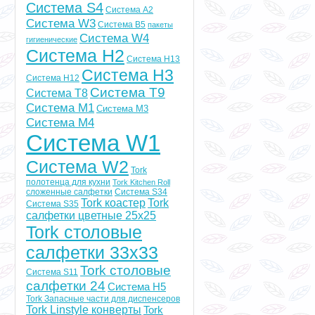
Система S4
Система А2
Система W3
Система B5
пакеты
Система W4
гигиенические
Система Н2
Система H13
Система H3
Система H12
Система T9
Система T8
Система M1
Система M3
Система M4
Система W1
Система W2
Tork
полотенца для кухни
Tork Kitchen Roll
сложенные салфетки
Система S34
Tork коастер
Tork
Система S35
салфетки цветные 25x25
Tork столовые
салфетки 33х33
Tork столовые
Система S11
салфетки 24
Система H5
Tork Запасные части для диспенсеров
Tork Linstyle конверты
Tork