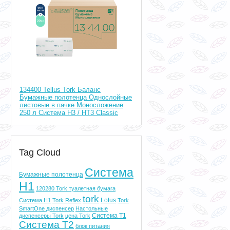
134400 Tellus Tork Баланс
Бумажные полотенца Однослойные
листовые в пачке Моносложение
250 л Система H3 / HT3 Classic
Tag Cloud
Система
Бумажные полотенца
H1
120280 Tork туалетная бумага
tork
Lotus
Система Н1
Tork Reflex
Tork
SmartOne диспенсер
Настольные
Система T1
диспенсеры Tork
цена Tork
Система T2
блок питания