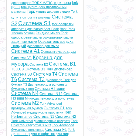
торк цена
tork
диспенсеров TORK MATIC
цена
торк купить
tork протирочный
торк
материал
купить
дешево
скидки
Tork
Система
купить оптом и в розницу
Система S1
S2
tork салфетки
аппараты для бахил
Boot-Pack
Boot-Pack
Жидкое мыло Tork
Thermo
бахилы
одноразовые маски
одноразовая маска
Освежитель воздуха
защитные маски
твердый
диспенсер для мыла
Система A1
Освежитель воздуха
Корзина для
Система V1
мусора
Система B1
Система B2
Система B3
Tork диспенсер
TELLUS
Система
Система T4
Система S3
T6
Система Т3
Диспенсер Tork для
бумаги Т3
Диспенсер для рулонных
Система Н2 мини
бумажных пол
Система N4
Система N12
Система
H3 mini
Мини-диспенсер для полотенец
Система M2
Tork Advanced
Система C1
протирочная бумага
Tork
Tork
Advanced медицинские простыни
Performance
Система N1
Система N2
Tork Universal диспенсерные салфетк
Tork
Universal салфетки 33х33
Tork Advanced
Система F1
Tork
бумажные полотенца
диспенсер для салфеток для лиц