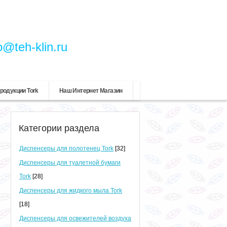
o@teh-klin.ru
родукции Tork
Наш Интернет Магазин
Категории раздела
Диспенсеры для полотенец Tork
[32]
Диспенсеры для туалетной бумаги
Tork
[28]
Диспенсеры для жидкого мыла Tork
[18]
Диспенсеры для освежителей воздуха