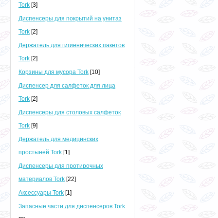
Tork
[3]
Диспенсеры для покрытий на унитаз
Tork
[2]
Держатель для гигиенических пакетов
Tork
[2]
Корзины для мусора Tork
[10]
Диспенсер для салфеток для лица
Tork
[2]
Диспенсеры для столовых салфеток
Tork
[9]
Держатель для медицинских
простыней Tork
[1]
Диспенсеры для протирочных
материалов Tork
[22]
Аксессуары Tork
[1]
Запасные части для диспенсеров Tork