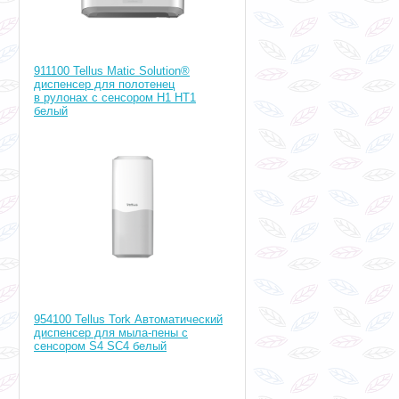
911100 Tellus Matic Solution®
диспенсер для полотенец
в рулонах с сенсором H1 HT1
белый
954100 Tellus Tork Автоматический
диспенсер для мыла-пены с
сенсором S4 SC4 белый