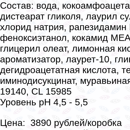
Состав: вода, кокоамфоацета
дистеарат гликоля, лаурил с
хлорид натрия, рапезидамин
феноксиэтанол, кокамид МЕА,
глицерил олеат, лимонная ки
ароматизатор, лаурет-10, гли
дегидроацетатная кислота, т
иминодисукцинат, муравьиная
19140, CL 15985
Уровень pH 4,5 - 5,5
Цена: 3890 рублей/коробка