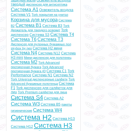
Освежитель воздуха
защитные маски
твердый
диспенсер для антисептика
Система A1
Освежитель воздуха
Система V1
Tork покрытия на унитаз
Корзина для мусора
Система
Система B1
Система B3
B2
Tork
Tork
Держатель для твердого освежит
Система T4
диспенсер
Система S3
Система T6
Система Т3
Диспенсер для рулонных бумажных пол
Система Н2 мини
skybox by neo
Система N4
Система N12
Система
H3 mini
Мини-диспенсер для полотенец
Система M2
Tork Advanced
протирочная бумага
Tork Advanced
Система C1
Tork
протирочная бумага 43
Performance
Система N1
Система N2
Tork Universal диспенсерные салфетк
Tork
Система
Advanced бумажные полотенца
F1
Tork диспенсер для салфеток для
лиц
Tork Premium салфетки для лица
Система S4
Система А2
Система W3
Система B5
пакеты
Система W4
гигиенические
Система Н2
Система H13
Система H3
Система H12