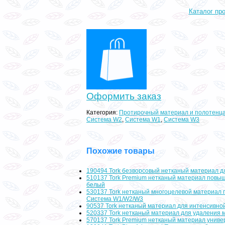
Каталог пр
Оформить заказ
Категория
:
Протирочный материал и полотенца
Система W2
,
Система W1
,
Система W3
Похожие товары
190494 Tork безворсовый нетканый материал дл
510137 Tork Premium нетканый материал повы
белый
530137 Tork нетканый многоцелевой материал 
Система W1/W2/W3
90537 Tork нетканый материал для интенсивно
520337 Tork нетканый материал для удаления 
570137 Tork Premium нетканый материал унив