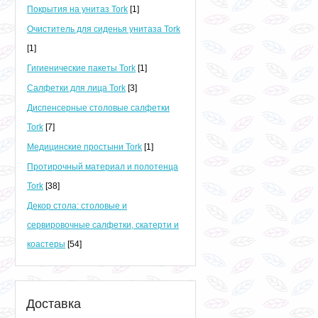
Покрытия на унитаз Tork
[1]
Очиститель для сиденья унитаза Tork
[1]
Гигиенические пакеты Tork
[1]
Салфетки для лица Tork
[3]
Диспенсерные столовые салфетки
Tork
[7]
Медицинские простыни Tork
[1]
Протирочный материал и полотенца
Tork
[38]
Декор стола: столовые и
сервировочные салфетки, скатерти и
коастеры
[54]
Доставка