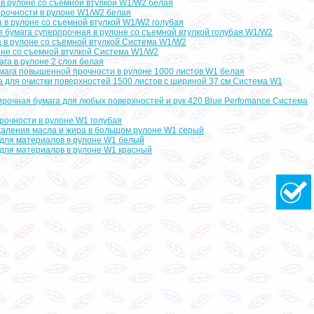
 в рулоне со съемной втулкой W1/W2 белая
прочности в рулоне W1/W2 белая
 в рулоне со съемной втулкой W1/W2 голубая
я бумага суперпрочная в рулоне со съемной втулкой голубая W1/W2
а в рулоне со съемной втулкой Система W1/W2
лоне со съемной втулкой Система W1/W2
ага в рулоне 2 слоя белая
мага повышенной прочности в рулоне 1000 листов W1 белая
а для очистки поверхностей 1500 листов с шириной 37 см Система W1
ирочная бумага для любых поверхностей и рук 420 Blue Perfomance Система
рочности в рулоне W1 голубая
даления масла и жира в большом рулоне W1 серый
 для материалов в рулоне W1 белый
 для материалов в рулоне W1 красный