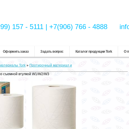
99) 157 - 5111 | +7(906) 766 - 4888
inf
Оформить заказ
Задать вопрос
Каталог продукции Tork
О п
материалы Tork
»
Протирочный материал и
 со съемной втулкой W1/W2/W3