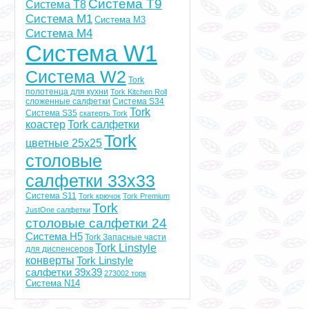
Система T9
Система T8
Система M1
Система M3
Система M4
Система W1
Система W2
Tork
полотенца для кухни
Tork Kitchen Roll
сложенные салфетки
Система S34
Tork
Система S35
скатерть Tork
коастер
Tork салфетки
Tork
цветные 25x25
столовые
салфетки 33х33
Система S11
Tork крючок
Tork Premium
Tork
JustOne салфетки
столовые салфетки 24
Система H5
Tork Запасные части
Tork Linstyle
для диспенсеров
конверты
Tork Linstyle
салфетки 39х39
273002 торк
Система N14