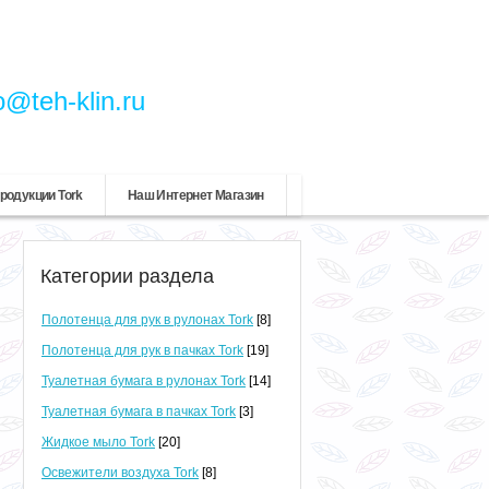
o@teh-klin.ru
родукции Tork
Наш Интернет Магазин
Категории раздела
Полотенца для рук в рулонах Tork
[8]
Полотенца для рук в пачках Tork
[19]
Туалетная бумага в рулонах Tork
[14]
Туалетная бумага в пачках Tork
[3]
Жидкое мыло Tork
[20]
Освежители воздуха Tork
[8]