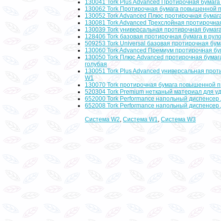
130041 Tork Plus Advanced Протирочная бумага
130062 Tork Протирочная бумага повышенной 
130052 Tork Advanced Плюс протирочная бумага
130081 Tork Advanced Трехслойная протирочна
130039 Tork универсальная протирочная бумаг
128406 Tork базовая протирочная бумага в ру
509253 Tork Universal базовая протирочная бум
130060 Tork Advanced Премиум протирочная бу
130050 Tork Плюс Advanced протирочная бумаг
голубая
130051 Tork Plus Advanced универсальная прот
W1
130070 Tork протирочная бумага повышенной п
520304 Tork Premium нетканый материал для у
652000 Tork Performance напольный диспенсер
652008 Tork Performance напольный диспенсер
Система W2
,
Система W1
,
Система W3