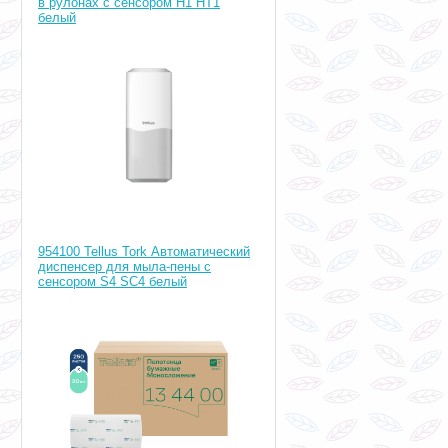
в рулонах с сенсором H1 HT1
белый
954100 Tellus Tork Автоматический
диспенсер для мыла-пены с
сенсором S4 SC4 белый