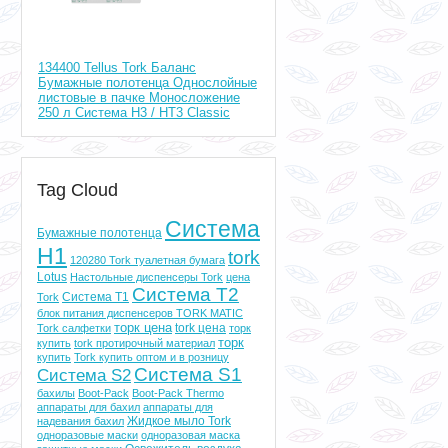
134400 Tellus Tork Баланс
Бумажные полотенца Однослойные
листовые в пачке Моносложение
250 л Система H3 / HT3 Classic
Tag Cloud
Система
Бумажные полотенца
H1
tork
120280 Tork туалетная бумага
Lotus
Настольные диспенсеры Tork
цена
Система T2
Система T1
Tork
блок питания диспенсеров TORK MATIC
торк цена
tork цена
Tork cалфетки
торк
торк
купить
tork протирочный материал
купить
Tork купить оптом и в розницу
Система S1
Система S2
бахилы
Boot-Pack
Boot-Pack Thermo
аппараты для бахил
аппараты для
Жидкое мыло Tork
надевания бахил
одноразовые маски
одноразовая маска