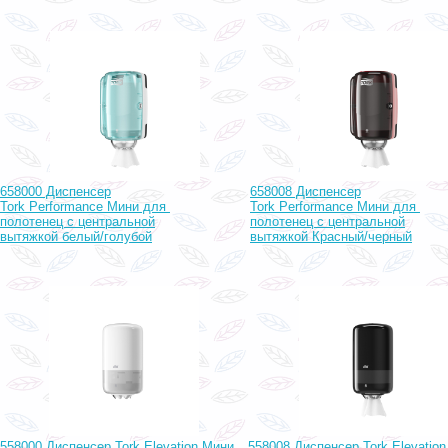
658000 Диспенсер
658008 Диспенсер
Tork Performance
Мини для
Tork Performance
Мини для
полотенец с центральной
полотенец с центральной
вытяжкой белый/голубой
вытяжкой Красный/черный
558000 Диспенсер Tork Elevation Мини
558008 Диспенсер Tork Elevation